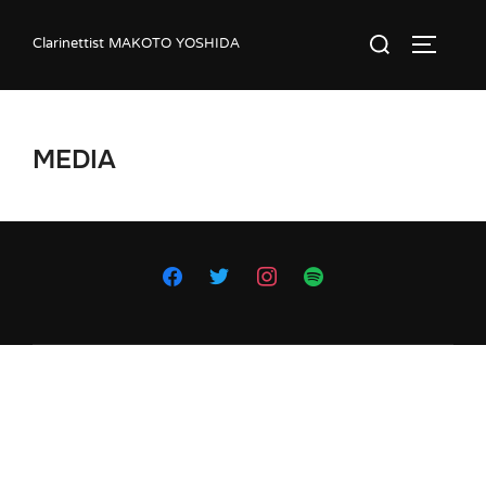
コ
検
Clarinettist MAKOTO YOSHIDA
ン
サイドバ
索
テ
対
ン
象:
ツ
MEDIA
へ
ス
キ
ッ
プ